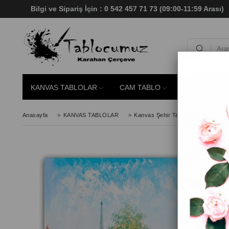
Bilgi ve Sipariş İçin : 0 542 457 71 73 (09:00-11:59 Aras
KANVAS TABLOLAR
CAM TABLO
SİMLİ TABLO
Anasayfa
>
KANVAS TABLOLAR
>
Kanvas Şehir Tabloları
>
Yeşilı