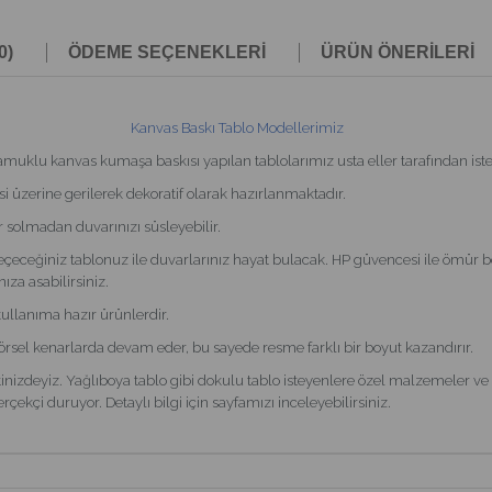
0)
ÖDEME SEÇENEKLERI
ÜRÜN ÖNERILERI
Kanvas Baskı Tablo Modellerimiz
u kanvas kumaşa baskısı yapılan tablolarımız usta eller tarafından isteği
i üzerine gerilerek dekoratif olarak hazırlanmaktadır.
r solmadan duvarınızı süsleyebilir.
çeceğiniz tablonuz ile duvarlarınız hayat bulacak. HP güvencesi ile ömür b
ıza asabilirsiniz.
kullanıma hazır ürünlerdir.
görsel kenarlarda devam eder, bu sayede resme farklı bir boyut kazandırır.
nizdeyiz. Yağlıboya tablo gibi dokulu tablo isteyenlere özel malzemeler ve it
çekçi duruyor. Detaylı bilgi için sayfamızı inceleyebilirsiniz.