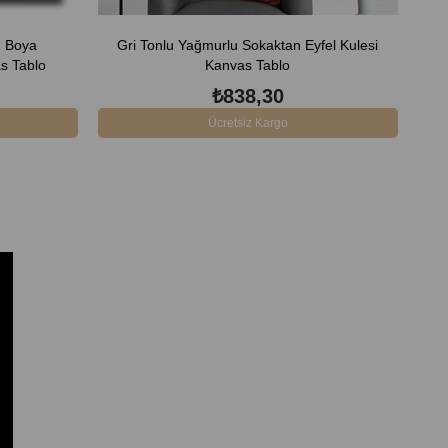
ı Boya
Gri Tonlu Yağmurlu Sokaktan Eyfel Kulesi
K
s Tablo
Kanvas Tablo
₺838,30
Ücretsiz Kargo