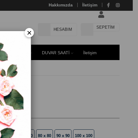
Hakkımızda
İletişim
SEPETIM
HESABIM
×
E MODELLERİ
DUVAR SAATİ
İletişim
anvas Tablo
60 x 60
70 x 70
80 x 80
90 x 90
100 x 100