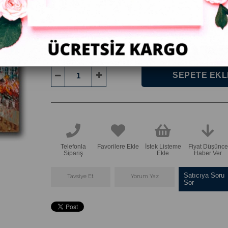
:
ÇERÇEVE
Yeşilı Ağaçlı Turuncu Renkli Eyfel Kulesi Kanvas Tablo.
Telefonla
Favorilere Ekle
İstek Listeme
Fiyat Düşünce
Sipariş
Ekle
Haber Ver
Satıcıya Soru
Tavsiye Et
Yorum Yaz
Sor