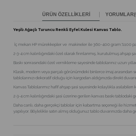
ÜRÜN ÖZELLIKLERI
YORUMLAR
(
Yeşilı Ağaçlı Turuncu Renkli Eyfel Kulesi Kanvas Tablo.
İç mekan HP mürekkepler ve makineler ile 360~400 gram %100 pamukl
2-3-4 cm kalınlığındaki özel olarak fırınlanmış, kurutulmuş ahşap şas
Baskı sonrasındaki özel vernikleme sayesinde tablolarınız uzun yılla
Klasik, modern veya parçalı görünümdeki binlerce imaj arasından se
tablolarınızı dekoratif olduğu için kargodan aldığınızda direkt duvarın
Kanvas Tablolarımız hafif ahşap şasi sayesinde kolaylıkla asılabilen 
2-3-4 cm kalınlığındaki şasi üzerine gerilen kanvas baskı tablodaki 
Daha canlı, daha gerçekçi tablolar için kabartma seçeneği ile hizmeti
yapılıyor. Böylelikle satın almış olduğunuz tablo duvarınızda daha ger