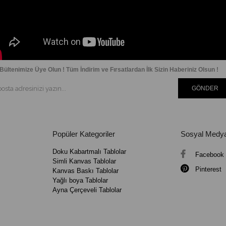
Bültenimize Üye Olun ! Tüm İndirim ve Fırsatlardan İlk Sizin Haberiniz Olsun !
GÖNDER
Popüler Kategoriler
Sosyal Medy
Doku Kabartmalı Tablolar
Facebook
Simli Kanvas Tablolar
Pinterest
Kanvas Baskı Tablolar
Yağlı boya Tablolar
Ayna Çerçeveli Tablolar