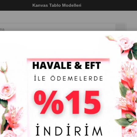
ı)
Kanvas Tablo Modelleri
LAR
DOKULU TABLO
ÇERÇEVELİ TABLO
ÇERÇEV
 Ağaçlı Turuncu Renkli Eyfel Kulesi Kanvas Tablo
Yeşilı Ağaçlı Turuncu Renkli Eyfel Kulesi K
₺838,30
(KDV Dahil)
Tahmini Teslim Süresi
:
5 Tahmini Teslimat Tarihi
:
ÖLÇÜ KANVAS
20 x 20
30 x 30
40 x 40
50 x 50