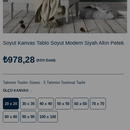
Soyut Kanvas Tablo Soyut Modern Siyah Altın Petek
₺978,28
(KDV Dahil)
Tahmini Teslim Süresi
:
5 Tahmini Teslimat Tarihi
:
ÖLÇÜ KANVAS
20 x 20
30 x 30
40 x 40
50 x 50
60 x 60
70 x 70
80 x 80
90 x 90
100 x 100