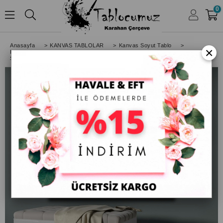
0
HESABIM
Anasayfa
>
KANVAS TABLOLAR
>
Kanvas Soyut Tablo
>
×
Kare Soyut Tablolar
>
Soyut Kanvas Tablo Soyut Modern Siyah Altın Petek