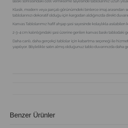
Baskı sonrasındaki özel vernikleme sayesinde tablolarınız uzun yılla
Klasik, modern veya parçalı görünümdeki binlerce imaj arasından se
tablolarınızı dekoratif olduğu için kargodan aldığınızda direkt duvarın
Kanvas Tablolarımız hafif ahşap şasi sayesinde kolaylıkla asılabilen 
2-3-4 cm kalınlığındaki şasi üzerine gerilen kanvas baskı tablodaki 
Daha canlı, daha gerçekçi tablolar için kabartma seçeneği ile hizmeti
yapılıyor. Böylelikle satın almış olduğunuz tablo duvarınızda daha ger
Benzer Ürünler