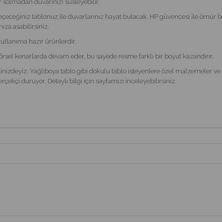
r solmadan duvarınızı süsleyebilir.
çeceğiniz tablonuz ile duvarlarınız hayat bulacak. HP güvencesi ile ömür b
ıza asabilirsiniz.
kullanıma hazır ürünlerdir.
görsel kenarlarda devam eder, bu sayede resme farklı bir boyut kazandırır.
nizdeyiz. Yağlıboya tablo gibi dokulu tablo isteyenlere özel malzemeler ve it
çekçi duruyor. Detaylı bilgi için sayfamızı inceleyebilirsiniz.