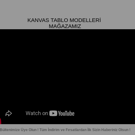
KANVAS TABLO MODELLERI
MAĞAZAMIZ
Bültenimize Üye Olun ! Tüm İndirim ve Fırsatlardan İlk Sizin Haberiniz Olsun !