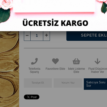
:
ÇERÇEVE
Soyut Kanvas Tablo Siyah Altın Yansıma Dikey
Telefonla
Favorilere Ekle
İstek Listeme
Fiyat Düşünce
Sipariş
Ekle
Haber Ver
Satıcıya Soru
Tavsiye Et
Yorum Yaz
Sor