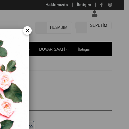
Hakkımızda
İletişim
SEPETIM
HESABIM
×
E MODELLERİ
DUVAR SAATİ
İletişim
key
60 x 90
70 x 100