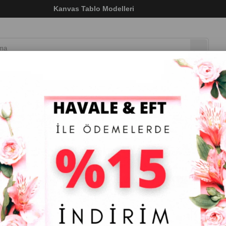
ı)
Kanvas Tablo Modelleri
LAR
DOKULU TABLO
ÇERÇEVELİ TABLO
ÇERÇEV
ut Tablolar
>
Soyut Kanvas Tablo Siyah Altın Yansıma Dikey
Soyut Kanvas Tablo Siyah Altın Yansıma Di
₺1.029,58
(KDV Dahil)
Tahmini Teslim Süresi
:
5 Tahmini Teslimat Tarihi
:
ÖLÇÜ KANVAS
30 x 40
35 x 50
40 x 60
50 x 70