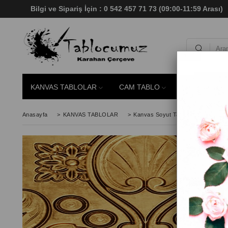
Bilgi ve Sipariş İçin : 0 542 457 71 73 (09:00-11:59 Aras
KANVAS TABLOLAR
CAM TABLO
SİMLİ TABLO
Anasayfa
>
KANVAS TABLOLAR
>
Kanvas Soyut Tablo
>
Dikey Soy