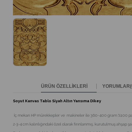
ÜRÜN ÖZELLIKLERI
YORUMLAR
(
Soyut Kanvas Tablo Siyah Altın Yansıma Dikey
İç mekan HP mürekkepler ve makineler ile 360~400 gram %100 pamukl
2-3-4 cm kalınlığındaki özel olarak fırınlanmış, kurutulmuş ahşap şas