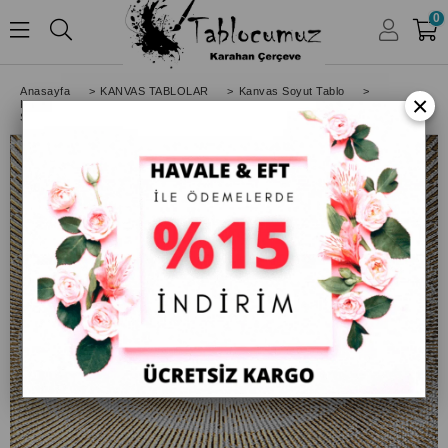
0
HESABIM
Anasayfa
>
KANVAS TABLOLAR
>
Kanvas Soyut Tablo
>
×
Kare Soyut Tablolar
>
Soyut Kanvas Tablo Beyaz Altın iç içe daire Kare