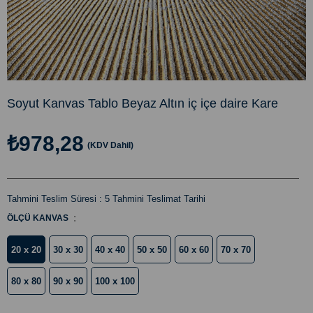
Soyut Kanvas Tablo Beyaz Altın iç içe daire Kare
₺978,28
(KDV Dahil)
Tahmini Teslim Süresi
:
5 Tahmini Teslimat Tarihi
:
ÖLÇÜ KANVAS
20 x 20
30 x 30
40 x 40
50 x 50
60 x 60
70 x 70
80 x 80
90 x 90
100 x 100