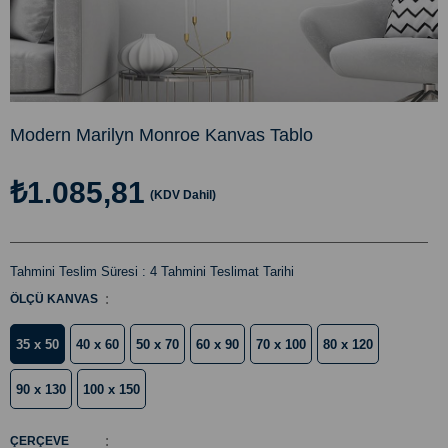
Modern Marilyn Monroe Kanvas Tablo
₺1.085,81
(KDV Dahil)
Tahmini Teslim Süresi
:
4 Tahmini Teslimat Tarihi
:
ÖLÇÜ KANVAS
35 x 50
40 x 60
50 x 70
60 x 90
70 x 100
80 x 120
90 x 130
100 x 150
:
ÇERÇEVE