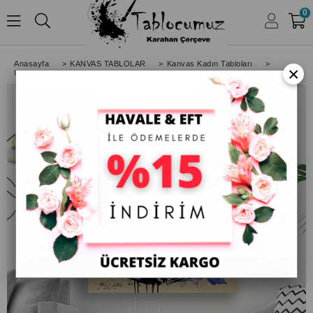
0
HESABIM
Anasayfa
>
KANVAS TABLOLAR
>
Kanvas Kadın Tabloları
>
×
Modern Marilyn Monroe Kanvas Tablo