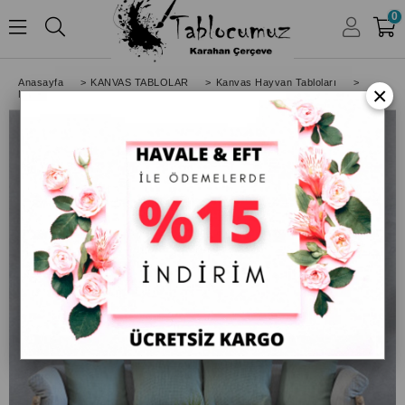
0
HESABIM
Anasayfa
>
KANVAS TABLOLAR
>
Kanvas Hayvan Tabloları
>
×
Mavimsi Kelebekli Kanvas Tablo