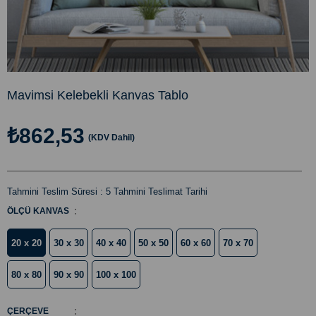
Mavimsi Kelebekli Kanvas Tablo
₺862,53
(KDV Dahil)
Tahmini Teslim Süresi
:
5 Tahmini Teslimat Tarihi
:
ÖLÇÜ KANVAS
20 x 20
30 x 30
40 x 40
50 x 50
60 x 60
70 x 70
80 x 80
90 x 90
100 x 100
:
ÇERÇEVE