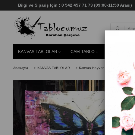
Bilgi ve Sipariş İçin : 0 542 457 71 73 (09:00-11:59 Aras
KANVAS TABLOLAR
CAM TABLO
SİMLİ TABLO
Anasayfa
>
KANVAS TABLOLAR
>
Kanvas Hayvan Tabloları
>
Mav