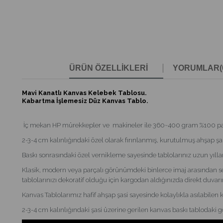
ÜRÜN ÖZELLIKLERI
YORUMLAR
(
Mavi Kanatlı Kanvas Kelebek Tablosu.
Kabartma İşlemesiz Düz Kanvas Tablo.
İç mekan HP mürekkepler ve makineler ile 360~400 gram %100 pamukl
2-3-4 cm kalınlığındaki özel olarak fırınlanmış, kurutulmuş ahşap şas
Baskı sonrasındaki özel vernikleme sayesinde tablolarınız uzun yılla
Klasik, modern veya parçalı görünümdeki binlerce imaj arasından se
tablolarınızı dekoratif olduğu için kargodan aldığınızda direkt duvarın
Kanvas Tablolarımız hafif ahşap şasi sayesinde kolaylıkla asılabilen 
2-3-4 cm kalınlığındaki şasi üzerine gerilen kanvas baskı tablodaki 