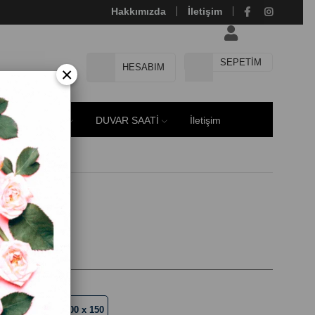
Hakkımızda
İletişim
SEPETIM
HESABIM
×
E MODELLERİ
DUVAR SAATİ
İletişim
30
90 x 140
100 x 150