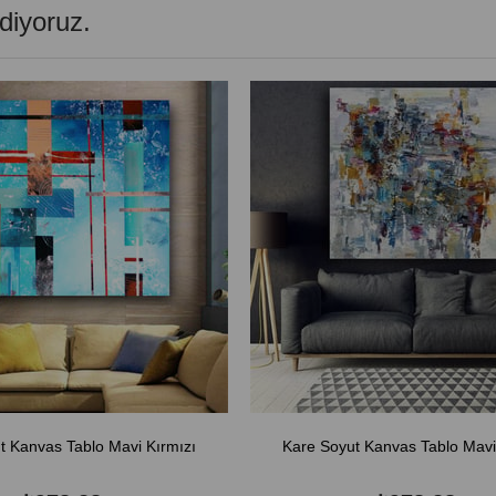
diyoruz.
t Kanvas Tablo Mavi Kırmızı
Kare Soyut Kanvas Tablo Mavi