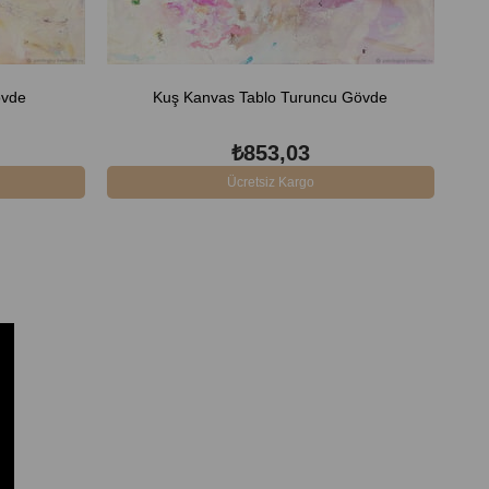
övde
Kuş Kanvas Tablo Turuncu Gövde
₺853,03
Ücretsiz Kargo