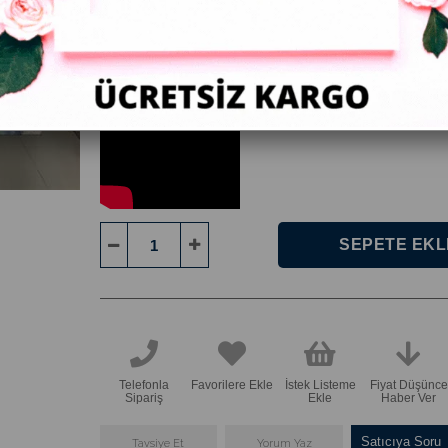
:
ÇERÇEVE
Mavi Kanatlı Kanvas Kelebek Tablosu
.
Kabartrmasız Kanvas Tablo.
Telefonla
Favorilere Ekle
İstek Listeme
Fiyat Düşünce
Sipariş
Ekle
Haber Ver
Satıcıya Soru
Tavsiye Et
Yorum Yaz