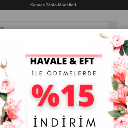
ı)
Kanvas Tablo Modelleri
LAR
DOKULU TABLO
ÇERÇEVELİ TABLO
ÇERÇEV
i Kanatlı Kanvas Kelebek Tablosu
Mavi Kanatlı Kanvas Kelebek Tablosu
₺2.299,83
(KDV Dahil)
Tahmini Teslim Süresi
:
5 Tahmini Teslimat Tarihi
:
ÖLÇÜ S
60 x 90
60 x 120
70 x 100
80 x 1