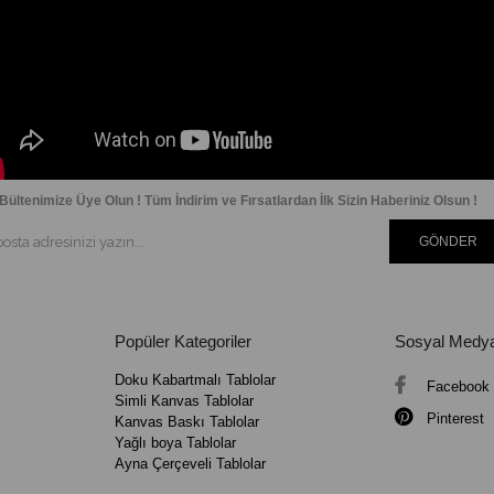
Bültenimize Üye Olun ! Tüm İndirim ve Fırsatlardan İlk Sizin Haberiniz Olsun !
GÖNDER
Popüler Kategoriler
Sosyal Medy
Doku Kabartmalı Tablolar
Facebook
Simli Kanvas Tablolar
Pinterest
Kanvas Baskı Tablolar
Yağlı boya Tablolar
Ayna Çerçeveli Tablolar