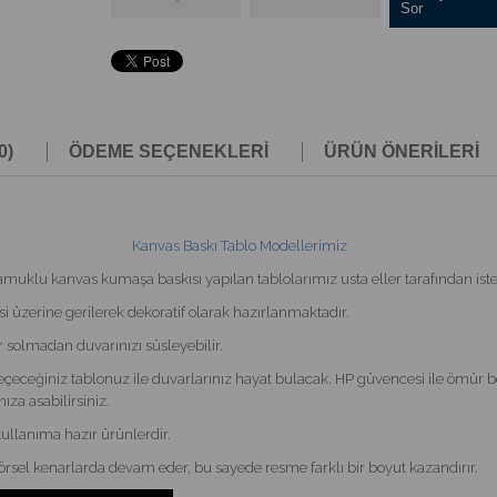
Sor
0)
ÖDEME SEÇENEKLERI
ÜRÜN ÖNERILERI
Kanvas Baskı Tablo Modellerimiz
u kanvas kumaşa baskısı yapılan tablolarımız usta eller tarafından isteği
i üzerine gerilerek dekoratif olarak hazırlanmaktadır.
r solmadan duvarınızı süsleyebilir.
çeceğiniz tablonuz ile duvarlarınız hayat bulacak. HP güvencesi ile ömür b
ıza asabilirsiniz.
kullanıma hazır ürünlerdir.
görsel kenarlarda devam eder, bu sayede resme farklı bir boyut kazandırır.