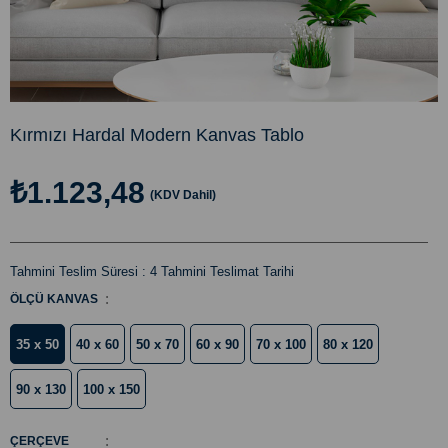
Kırmızı Hardal Modern Kanvas Tablo
₺1.123,48
(KDV Dahil)
Tahmini Teslim Süresi
:
4 Tahmini Teslimat Tarihi
:
ÖLÇÜ KANVAS
35 x 50
40 x 60
50 x 70
60 x 90
70 x 100
80 x 120
90 x 130
100 x 150
:
ÇERÇEVE