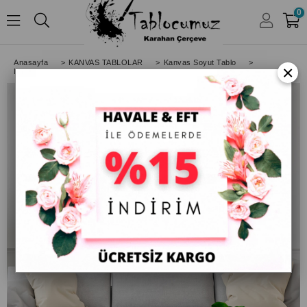
0
HESABIM
Anasayfa
>
KANVAS TABLOLAR
>
Kanvas Soyut Tablo
>
×
Dikey Soyut Tablolar
>
Kırmızı Hardal Modern Kanvas Tablo