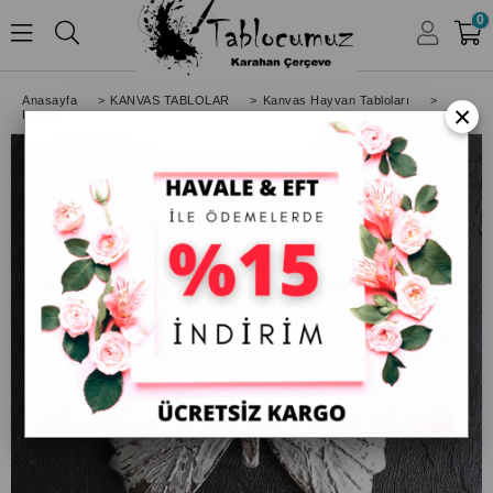
0
HESABIM
Anasayfa
>
KANVAS TABLOLAR
>
Kanvas Hayvan Tabloları
>
×
Kanvas Tablo Kelebek Gümüş