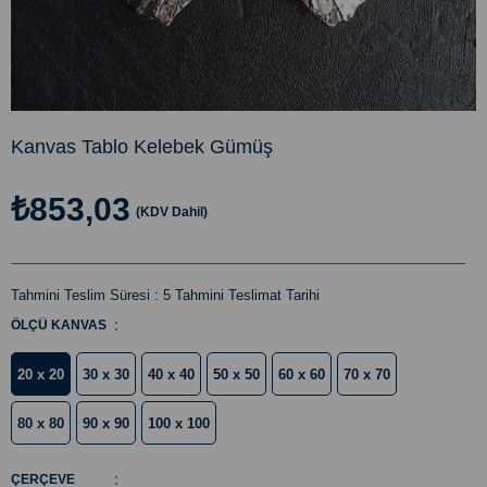
Kanvas Tablo Kelebek Gümüş
₺853,03
(KDV Dahil)
Tahmini Teslim Süresi
:
5 Tahmini Teslimat Tarihi
:
ÖLÇÜ KANVAS
20 x 20
30 x 30
40 x 40
50 x 50
60 x 60
70 x 70
80 x 80
90 x 90
100 x 100
:
ÇERÇEVE