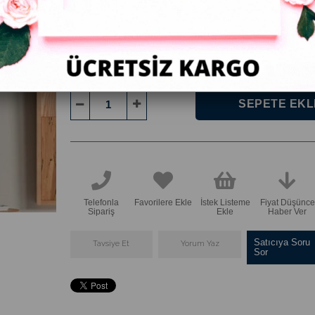
:
ÇERÇEVE
Kanvas Tablo Elleri Yanda Afrikalı Kadın.
Telefonla
Favorilere Ekle
İstek Listeme
Fiyat Düşünce
Sipariş
Ekle
Haber Ver
Satıcıya Soru
Tavsiye Et
Yorum Yaz
Sor