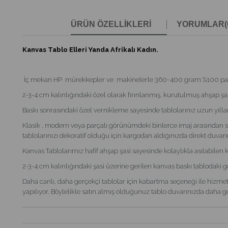
ÜRÜN ÖZELLIKLERI
YORUMLAR
(
Kanvas Tablo Elleri Yanda Afrikalı Kadın.
İç mekan HP mürekkepler ve makinelerle 360~400 gram %100 pamuklu
2-3-4 cm kalınlığındaki özel olarak fırınlanmış, kurutulmuş ahşap şas
Baskı sonrasındaki özel vernikleme sayesinde tablolarınız uzun yılla
Klasik , modern veya parçalı görünümdeki binlerce imaj arasından s
tablolarınızı dekoratif olduğu için kargodan aldığınızda direkt duvarın
Kanvas Tablolarımız hafif ahşap şasi sayesinde kolaylıkla asılabilen 
2-3-4 cm kalınlığındaki şasi üzerine gerilen kanvas baskı tablodaki 
Daha canlı, daha gerçekçi tablolar için kabartma seçeneği ile hizmeti
yapılıyor. Böylelikle satın almış olduğunuz tablo duvarınızda daha ger