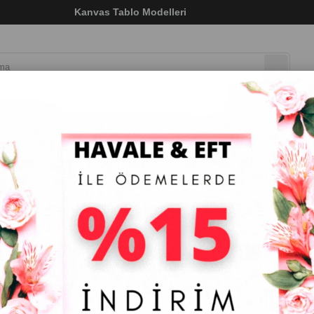
ı)
Kanvas Tablo Modelleri
LAR
DOKULU TABLO
ÇERÇEVELİ TABLO
ÇERÇEV
s Tablo Elleri Yanda Afrikalı Kadın
Kanvas Tablo Elleri Yanda Afrikalı Kadın
₺963,42
(KDV Dahil)
Tahmini Teslim Süresi
:
5 Tahmini Teslimat Tarihi
:
ÖLÇÜ KANVAS
35 x 50
40 x 60
50 x 70
60 x 90