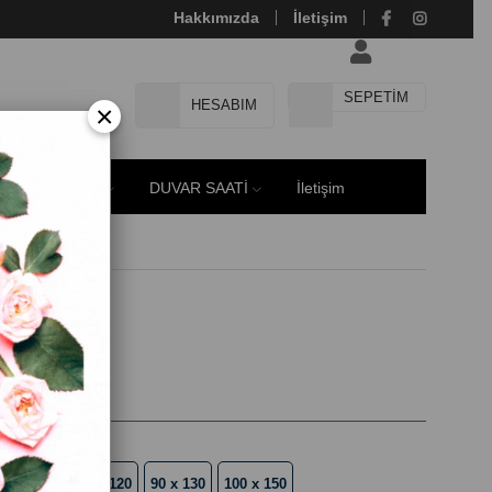
Hakkımızda
İletişim
SEPETIM
HESABIM
×
E MODELLERİ
DUVAR SAATİ
İletişim
70 x 100
80 x 120
90 x 130
100 x 150