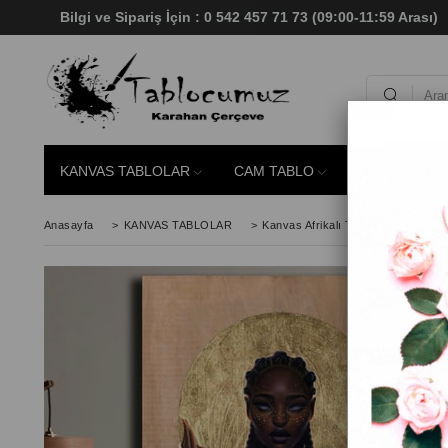
Bilgi ve Sipariş İçin : 0 542 457 71 73 (09:00-11:59 Aras
KANVAS TABLOLAR
CAM TABLO
SİMLİ TABLO
Anasayfa
>
KANVAS TABLOLAR
>
Kanvas Afrikalı Tabloları
>
Kanva