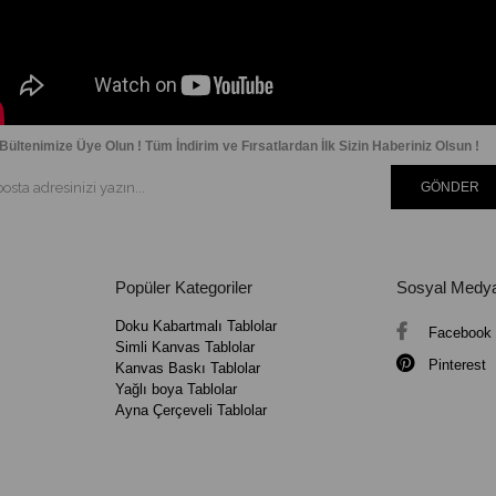
Bültenimize Üye Olun ! Tüm İndirim ve Fırsatlardan İlk Sizin Haberiniz Olsun !
GÖNDER
Popüler Kategoriler
Sosyal Medy
Doku Kabartmalı Tablolar
Facebook
Simli Kanvas Tablolar
Pinterest
Kanvas Baskı Tablolar
Yağlı boya Tablolar
Ayna Çerçeveli Tablolar