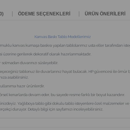
0)
ÖDEME SEÇENEKLERI
ÜRÜN ÖNERILERI
Kanvas Baskı Tablo Modellerimiz
 kanvas kumaşa baskısı yapılan tablolarımız usta eller tarafından isteği
i üzerine gerilerek dekoratif olarak hazırlanmaktadır.
r solmadan duvarınızı süsleyebilir.
eçeceğiniz tablonuz ile duvarlarınız hayat bulacak. HP güvencesi ile ömür 
ıza asabilirsiniz.
kullanıma hazır ürünlerdir.
görsel kenarlarda devam eder, bu sayede resme farklı bir boyut kazandırır.
nizdeyiz. Yağlıboya tablo gibi dokulu tablo isteyenlere özel malzemeler ve it
çekçi duruyor. Detaylı bilgi için sayfamızı inceleyebilirsiniz.