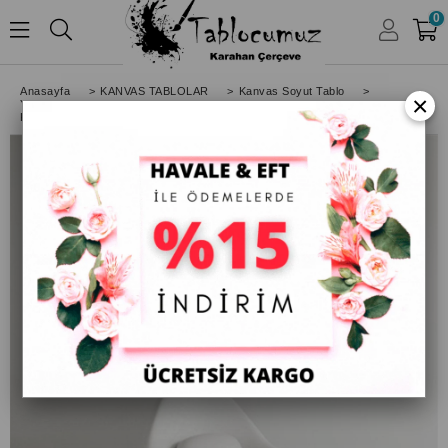
0
HESABIM
Anasayfa
>
KANVAS TABLOLAR
>
Kanvas Soyut Tablo
>
×
Yatay Soyut Tablolar
>
Kanvas Soyut Tablo Turuncu Lacivert Mavi Renkler