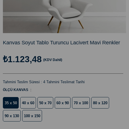
Kanvas Soyut Tablo Turuncu Lacivert Mavi Renkler
₺1.123,48
(KDV Dahil)
Tahmini Teslim Süresi
:
4 Tahmini Teslimat Tarihi
:
ÖLÇÜ KANVAS
35 x 50
40 x 60
50 x 70
60 x 90
70 x 100
80 x 120
90 x 130
100 x 150