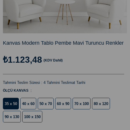
Kanvas Modern Tablo Pembe Mavi Turuncu Renkler
₺1.123,48
(KDV Dahil)
Tahmini Teslim Süresi
:
4 Tahmini Teslimat Tarihi
:
ÖLÇÜ KANVAS
35 x 50
40 x 60
50 x 70
60 x 90
70 x 100
80 x 120
90 x 130
100 x 150