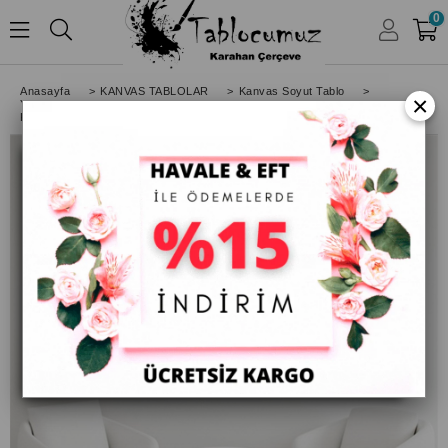
0
HESABIM
Anasayfa
>
KANVAS TABLOLAR
>
Kanvas Soyut Tablo
>
×
Yatay Soyut Tablolar
>
Kanvas Modern Tablo Pembe Mavi Turuncu Renkler