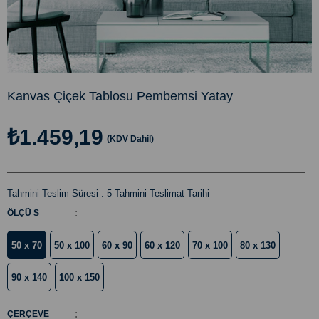
Kanvas Çiçek Tablosu Pembemsi Yatay
₺1.459,19
(KDV Dahil)
Tahmini Teslim Süresi
:
5 Tahmini Teslimat Tarihi
:
ÖLÇÜ S
50 x 70
50 x 100
60 x 90
60 x 120
70 x 100
80 x 130
90 x 140
100 x 150
:
ÇERÇEVE