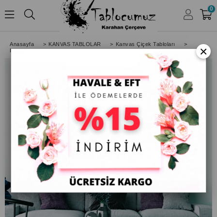
0
HESABIM
Anasayfa
>
KANVAS TABLOLAR
>
Kanvas Çiçek Tabloları
>
×
Kanvas Çiçek Tablosu Pembemsi Yatay