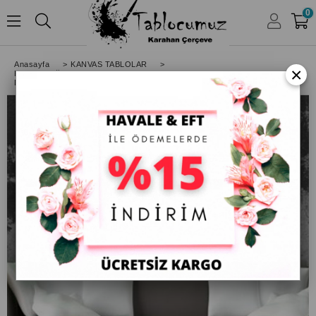
0
HESABIM
Anasayfa
>
KANVAS TABLOLAR
>
×
Kanvas Doğa Manzara Tabloları
>
Dağ Manzaralı Göl Kenarındaki Ev Kanvas Tablo