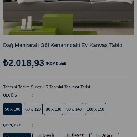
Dağ Manzaralı Göl Kenarındaki Ev Kanvas Tablo
₺2.018,93
(KDV Dahil)
Tahmini Teslim Süresi
:
5 Tahmini Teslimat Tarihi
:
ÖLÇÜ S
50 x 100
60 x 120
80 x 130
90 x 140
100 x 150
:
ÇERÇEVE