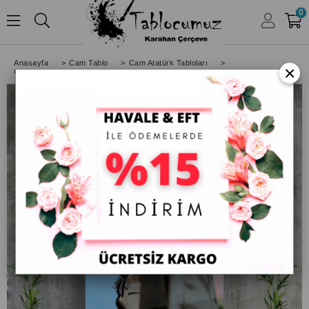
0
HESABIM
Anasayfa
>
Cam Tablo
>
Cam Atatürk Tabloları
>
×
Cam Tablo Kürk Montlu Atatürk