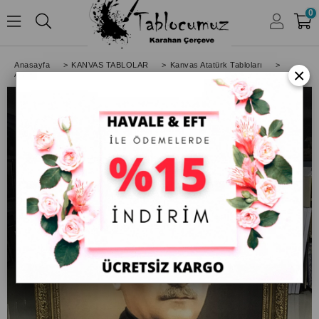
0
HESABIM
Anasayfa
>
KANVAS TABLOLAR
>
Kanvas Atatürk Tabloları
>
×
Altın Varak Çerçeveli Mustafa Kemal Atatürk Kanvas Tablo