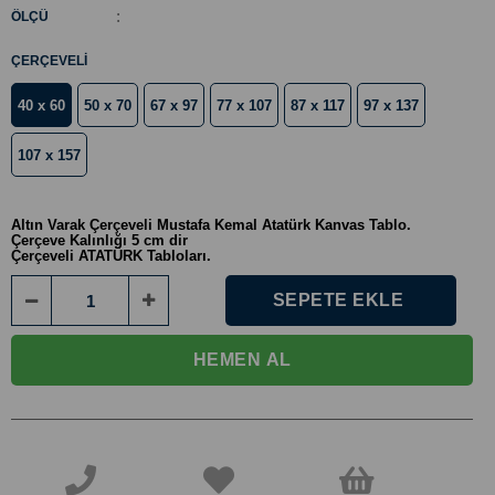
:
ÖLÇÜ
ÇERÇEVELI
40 x 60
50 x 70
67 x 97
77 x 107
87 x 117
97 x 137
107 x 157
Altın Varak Çerçeveli Mustafa Kemal Atatürk Kanvas Tablo.
Çerçeve Kalınlığı 5 cm dir
Çerçeveli ATATÜRK Tabloları.